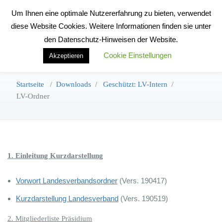
Zum
Um Ihnen eine optimale Nutzererfahrung zu bieten, verwendet
Inhalt
Toggle na
diese Website Cookies. Weitere Informationen finden sie unter
springen
den Datenschutz-Hinweisen der Website.
Cookie Einstellungen
Akzeptieren
LV-Ordner
Startseite
/
Downloads
/
Geschützt: LV-Intern
/
LV-Ordner
1. Einleitung Kurzdarstellung
Vorwort Landesverbandsordner
(Vers. 190417)
Kurzdarstellung Landesverband
(Vers. 190519)
2. Mitgliederliste Präsidium