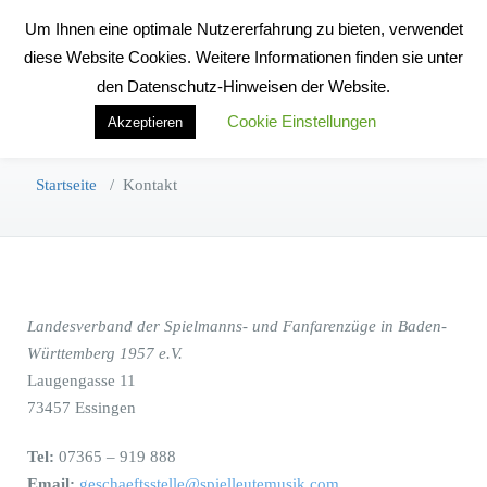
Zum
Um Ihnen eine optimale Nutzererfahrung zu bieten, verwendet
Inhalt
Toggle na
diese Website Cookies. Weitere Informationen finden sie unter
springen
den Datenschutz-Hinweisen der Website.
Cookie Einstellungen
Akzeptieren
Kontakt
Startseite
/
Kontakt
Landesverband der Spielmanns- und Fanfarenzüge in Baden-
Württemberg 1957 e.V.
Laugengasse 11
73457 Essingen
Tel:
07365 – 919 888
Email:
geschaeftsstelle@spielleutemusik.com